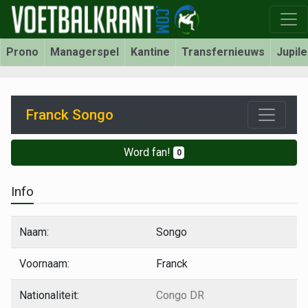
Prono
Managerspel
Kantine
Transfernieuws
Jupil
Franck Songo
Word fan!
0
Info
Naam:
Songo
Voornaam:
Franck
Nationaliteit:
Congo DR