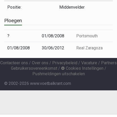
Positie:
Middenvelder
Ploegen
?
01/08/2008
Portsmouth
01/08/2008
30/06/2012
Real Zaragoza
Contacteer ons
/
Over ons
/
Privacybeleid
/
Vacature
/
Partners
Gebruikersovereenkomst
/
Cookies Instellingen
/
Pushmeldingen uitschakelen
© 2002-2026 www.voetbalkrant.com