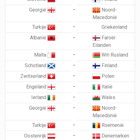
-
Georgië
Noord-
Macedonië
-
Turkije
Griekenland
-
Albanië
Faroër
Eilanden
-
Malta
Wit-Rusland
-
Schotland
Finland
-
Zwitserland
Polen
-
Engeland
Italië
-
Ierland
Wales
-
Georgië
Noord-
Macedonië
-
Turkije
Roemenië
-
Oostenrijk
Denemarken