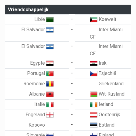
Vriendschappelijk
-
Libië
Koeweit
-
El Salvador
Inter Miami
CF
-
El Salvador
Inter Miami
CF
-
Egypte
Irak
-
Portugal
Tsjechië
-
Roemenië
Griekenland
-
Albanië
Wit-Rusland
-
Italië
Ierland
-
Engeland
Oostenrijk
-
Kosovo
Estland
-
Slovenië
Finland