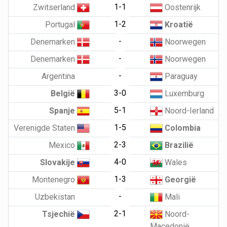
1-1
Zwitserland
Oostenrijk
1-2
Portugal
Kroatië
-
Denemarken
Noorwegen
-
Denemarken
Noorwegen
-
Argentina
Paraguay
3-0
België
Luxemburg
5-1
Spanje
Noord-Ierland
1-5
Verenigde Staten
Colombia
2-3
Mexico
Brazilië
4-0
Slovakije
Wales
1-3
Montenegro
Georgië
-
Uzbekistan
Mali
2-1
Tsjechië
Noord-
Macedonië