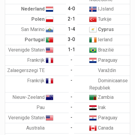
4-0
Nederland
IJsland
2-1
Polen
Turkije
1-4
San Marino
Cyprus
3-0
Portugal
Ierland
1-1
Verenigde Staten
Brazilië
-
Frankrijk
Paraguay
-
Zalaegerszegi TE
Varaždin
-
Frankrijk
Dominicaanse
Republiek
-
Nieuw-Zeeland
Zambia
-
Pau
Irak
-
Verenigde Staten
Paraguay
-
Australia
Canada