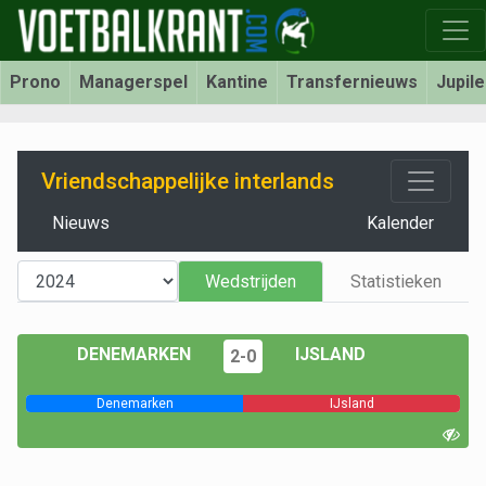
Prono
Managerspel
Kantine
Transfernieuws
Jupil
Vriendschappelijke interlands
Nieuws
Kalender
Wedstrijden
Statistieken
DENEMARKEN
IJSLAND
2-0
Denemarken
IJsland