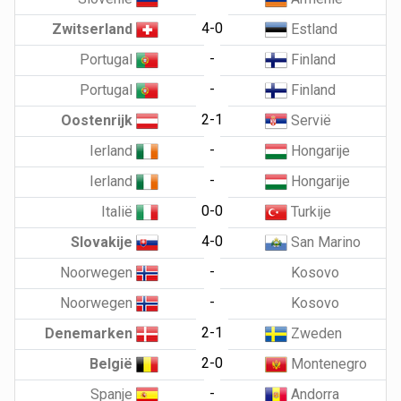
4-0
Zwitserland
Estland
-
Portugal
Finland
-
Portugal
Finland
2-1
Oostenrijk
Servië
-
Ierland
Hongarije
-
Ierland
Hongarije
0-0
Italië
Turkije
4-0
Slovakije
San Marino
-
Noorwegen
Kosovo
-
Noorwegen
Kosovo
2-1
Denemarken
Zweden
2-0
België
Montenegro
-
Spanje
Andorra