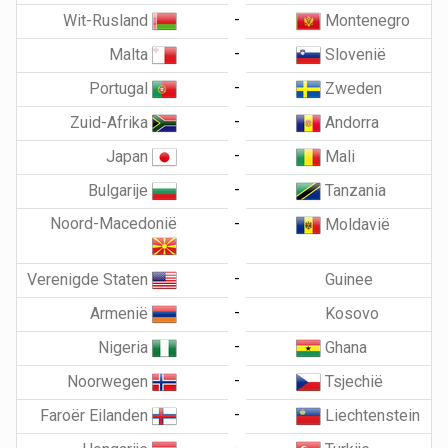
-
Wit-Rusland
Montenegro
-
Malta
Slovenië
-
Portugal
Zweden
-
Zuid-Afrika
Andorra
-
Japan
Mali
-
Bulgarije
Tanzania
Noord-Macedonië
-
Moldavië
-
Verenigde Staten
Guinee
-
Armenië
Kosovo
-
Nigeria
Ghana
-
Noorwegen
Tsjechië
-
Faroër Eilanden
Liechtenstein