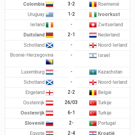
3-2
Colombia
Roemenië
1-2
Uruguay
Ivoorkust
-
Ierland
Zwitserland
2-1
Duitsland
Nederland
-
Schotland
Noord-Ierland
Bosnië-Herzegovina
-
Israël
-
Luxemburg
Kazachstan
-
Schotland
Noord-Ierland
2-2
Engeland
België
26/03
Oostenrijk
Turkije
6-1
Oostenrijk
Turkije
2-
Slovenië
Portugal
2-4
Egypte
Kroatië