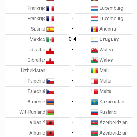
-
Frankrijk
Luxemburg
-
Frankrijk
Luxemburg
-
Spanje
Andorra
0-4
Mexico
Uruguay
-
Gibraltar
Wales
-
Gibraltar
Wales
-
Uzbekistan
Mali
-
Tsjechië
Malta
-
Tsjechië
Malta
-
Armenië
Kazachstan
-
Wit-Rusland
Rusland
-
Albanië
Azerbeidzjan
-
Albanië
Azerbeidzjan