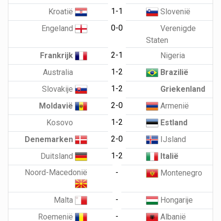
1-1
Kroatië
Slovenië
0-0
Engeland
Verenigde
Staten
2-1
Frankrijk
Nigeria
1-2
Australia
Brazilië
1-2
Slovakije
Griekenland
2-0
Moldavië
Armenië
1-2
Kosovo
Estland
2-0
Denemarken
IJsland
1-2
Duitsland
Italië
Noord-Macedonië
-
Montenegro
-
Malta
Hongarije
-
Roemenië
Albanië