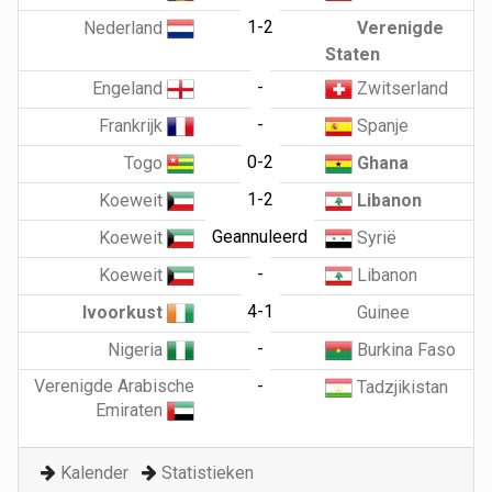
1-2
Nederland
Verenigde
Staten
-
Engeland
Zwitserland
-
Frankrijk
Spanje
0-2
Togo
Ghana
1-2
Koeweit
Libanon
Geannuleerd
Koeweit
Syrië
-
Koeweit
Libanon
4-1
Ivoorkust
Guinee
-
Nigeria
Burkina Faso
Verenigde Arabische
-
Tadzjikistan
Emiraten
Kalender
Statistieken