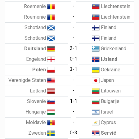
-
Roemenië
Liechtenstein
-
Roemenië
Liechtenstein
-
Schotland
Finland
-
Schotland
Finland
2-1
Duitsland
Griekenland
0-1
Engeland
IJsland
3-1
Polen
Oekraïne
-
Verenigde Staten
Japan
-
Letland
Litouwen
1-1
Slovenië
Bulgarije
-
Hongarije
Israël
-
Moldavië
Cyprus
0-3
Zweden
Servië