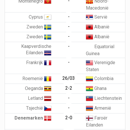
-
Montenegro
Noord-
Macedonië
-
Cyprus
Servië
-
Zweden
Albanië
-
Zweden
Albanië
Kaapverdische
-
Equatorial
Eilanden
Guinea
-
Frankrijk
Verenigde
Staten
26/03
Roemenië
Colombia
2-2
Oeganda
Ghana
-
Letland
Liechtenstein
-
Tsjechië
Armenië
2-0
Denemarken
Faroër
Eilanden