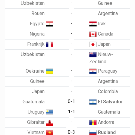
-
Uzbekistan
Guinee
-
Rouen
Argentina
-
Egypte
Irak
-
Nigeria
Canada
-
Frankrijk
Japan
-
Uzbekistan
Nieuw-
Zeeland
-
Oekraïne
Paraguay
-
Guinee
Argentina
-
Japan
Colombia
0-1
Guatemala
El Salvador
1-1
Uruguay
Guatemala
-
Gibraltar
Andorra
0-3
Vietnam
Rusland