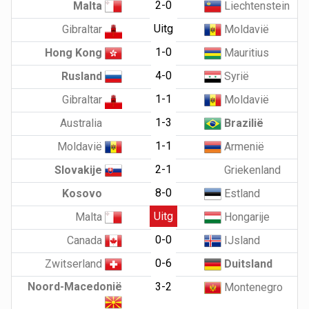
2-0
Malta
Liechtenstein
Uitg
Gibraltar
Moldavië
1-0
Hong Kong
Mauritius
4-0
Rusland
Syrië
1-1
Gibraltar
Moldavië
1-3
Australia
Brazilië
1-1
Moldavië
Armenië
2-1
Slovakije
Griekenland
8-0
Kosovo
Estland
Uitg
Malta
Hongarije
0-0
Canada
IJsland
0-6
Zwitserland
Duitsland
Noord-Macedonië
3-2
Montenegro