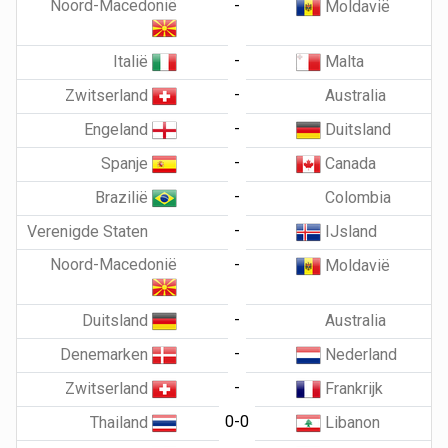
Noord-Macedonië
-
Moldavië
-
Italië
Malta
-
Zwitserland
Australia
-
Engeland
Duitsland
-
Spanje
Canada
-
Brazilië
Colombia
-
Verenigde Staten
IJsland
Noord-Macedonië
-
Moldavië
-
Duitsland
Australia
-
Denemarken
Nederland
-
Zwitserland
Frankrijk
0-0
Thailand
Libanon