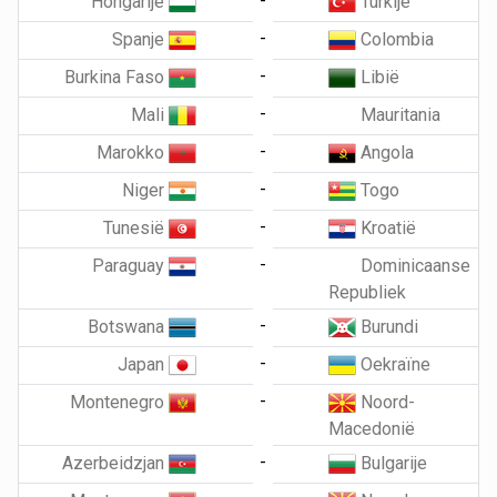
-
Hongarije
Turkije
-
Spanje
Colombia
-
Burkina Faso
Libië
-
Mali
Mauritania
-
Marokko
Angola
-
Niger
Togo
-
Tunesië
Kroatië
-
Paraguay
Dominicaanse
Republiek
-
Botswana
Burundi
-
Japan
Oekraïne
-
Montenegro
Noord-
Macedonië
-
Azerbeidzjan
Bulgarije