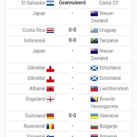
Geannuleerd
El Salvador
Cádiz CF
-
Japan
Nieuw-
Zeeland
0-0
Costa Rica
Uruguay
0-0
Indonesië
Tanzania
-
Japan
Nieuw-
Zeeland
-
Gibraltar
Schotland
-
Gibraltar
Schotland
-
Albanië
Liechtenstein
-
Engeland
Bosnië-
Herzegovina
0-0
Duitsland
Oekraïne
-
Roemenië
Bulgarije
-
Slovenië
Armenië