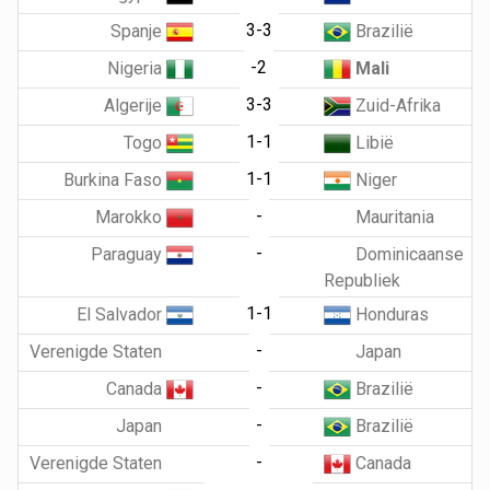
3-3
Spanje
Brazilië
-2
Nigeria
Mali
3-3
Algerije
Zuid-Afrika
1-1
Togo
Libië
1-1
Burkina Faso
Niger
-
Marokko
Mauritania
-
Paraguay
Dominicaanse
Republiek
1-1
El Salvador
Honduras
-
Verenigde Staten
Japan
-
Canada
Brazilië
-
Japan
Brazilië
-
Verenigde Staten
Canada