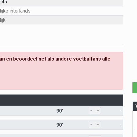
:45
ijke interlands
ijk
an en beoordeel net als andere voetbalfans alle
90'
-
90'
-