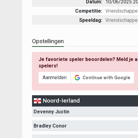
Datum:
10/06/2025 20
Competitie:
Vriendschappel
Speeldag:
Vriendschappel
Opstellingen
Je favoriete speler beoordelen? Meld je a
spelers!
Aanmelden
Noord-Ierland
Devenny Justin
Bradley Conor