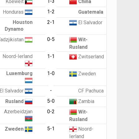
1-3
Koeweit
China
1-2
Honduras
Guatemala
Houston
2-1
El Salvador
Dynamo
0-5
adzjikistan
Wit-
Rusland
Noord-Ierland
1-1
Zwitserland
Luxemburg
1-0
Zweden
-
El Salvador
CF Pachuca
5-0
Rusland
Zambia
Azerbeidzjan
0-2
Wit-
Rusland
5-1
Zweden
Noord-
Ierland