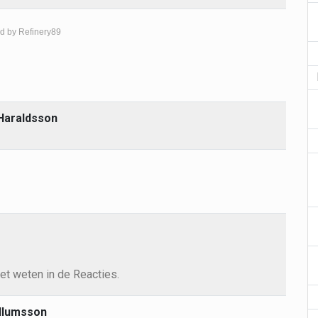
d by Refinery89
Haraldsson
et weten in de Reacties.
illumsson