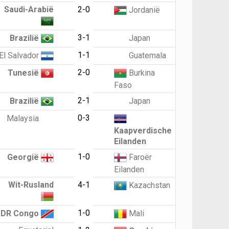
Saudi-Arabië
2-0
Jordanië
3-1
Brazilië
Japan
1-1
El Salvador
Guatemala
2-0
Tunesië
Burkina
Faso
2-1
Brazilië
Japan
0-3
Malaysia
Kaapverdische
Eilanden
1-0
Georgië
Faroër
Eilanden
Wit-Rusland
4-1
Kazachstan
1-0
DR Congo
Mali