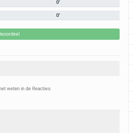
0'
0'
het weten in de Reacties.