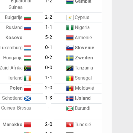
Equatorial
1-2
Gambia
Guinea
2-2
Bulgarije
Cyprus
1-1
Rusland
Nigeria
5-2
Kosovo
Armenië
0-1
Luxemburg
Slovenië
0-2
Hongarije
Zweden
0-0
Zuid-Afrika
Tanzania
1-1
Ierland
Senegal
2-0
Polen
Moldavië
1-3
Schotland
IJsland
Guinea-Bissau
-
Burundi
2-0
Marokko
Tunesië