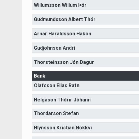
Willumsson Willum Þór
Gudmundsson Albert Thór
Arnar Haraldsson Hakon
Gudjohnsen Andri
Thorsteinsson Jón Dagur
Bank
Olafsson Elias Rafn
Helgason Thórir Jóhann
Thordarson Stefan
Hlynsson Kristian Nökkvi