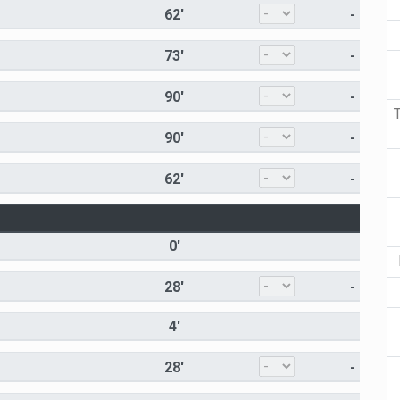
62'
-
73'
-
90'
-
T
90'
-
62'
-
0'
28'
-
4'
28'
-