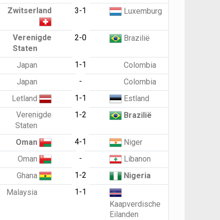
Zwitserland
3-1
Luxemburg
Verenigde
2-0
Brazilië
Staten
1-1
Japan
Colombia
-
Japan
Colombia
1-1
Letland
Estland
Verenigde
1-2
Brazilië
Staten
4-1
Oman
Niger
-
Oman
Libanon
1-2
Ghana
Nigeria
1-1
Malaysia
Kaapverdische
Eilanden