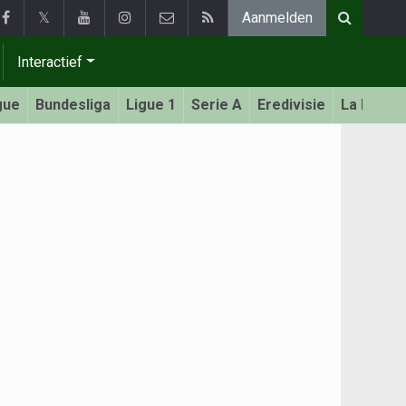
𝕏
Aanmelden
Interactief
gue
Bundesliga
Ligue 1
Serie A
Eredivisie
La Liga