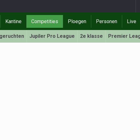
Kantine
Competities
Ploegen
Personen
Live
rgeruchten
Jupiler Pro League
2e klasse
Premier Lea