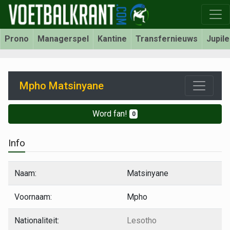
Prono
Managerspel
Kantine
Transfernieuws
Jupil
Mpho Matsinyane
Word fan!
0
Info
Naam:
Matsinyane
Voornaam:
Mpho
Nationaliteit:
Lesotho