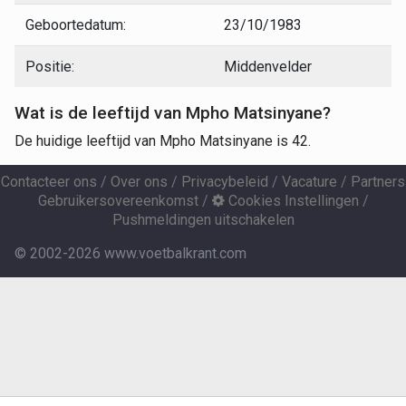
Geboortedatum:
23/10/1983
Positie:
Middenvelder
Wat is de leeftijd van Mpho Matsinyane?
De huidige leeftijd van Mpho Matsinyane is 42.
Contacteer ons
/
Over ons
/
Privacybeleid
/
Vacature
/
Partners
Gebruikersovereenkomst
/
Cookies Instellingen
/
Pushmeldingen uitschakelen
© 2002-2026 www.voetbalkrant.com