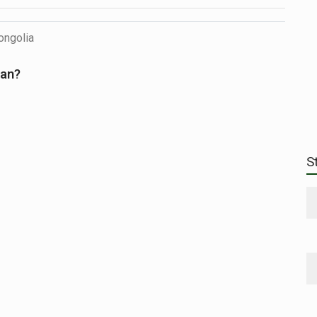
ngolia
san?
S