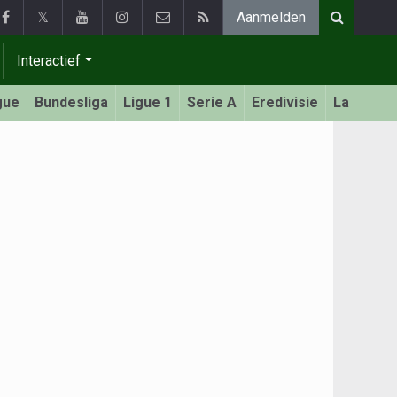
𝕏
Aanmelden
Interactief
gue
Bundesliga
Ligue 1
Serie A
Eredivisie
La Liga