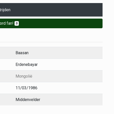
rijden
ord fan!
0
Baasan
Erdenebayar
Mongolië
11/03/1986
Middenvelder