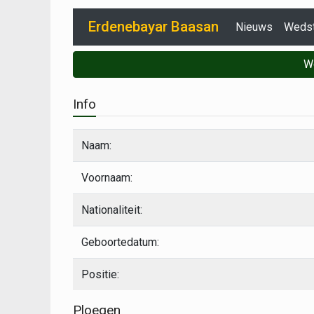
Erdenebayar Baasan
Nieuws
Wedst
W
Info
Naam:
Voornaam:
Nationaliteit:
Geboortedatum:
Positie:
Ploegen