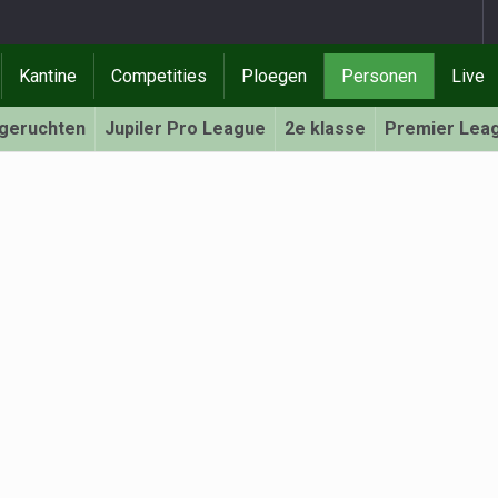
Kantine
Competities
Ploegen
Personen
Live
rgeruchten
Jupiler Pro League
2e klasse
Premier Lea