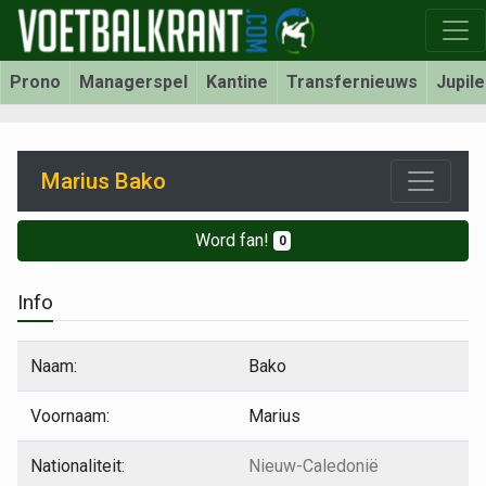
Prono
Managerspel
Kantine
Transfernieuws
Jupil
Marius Bako
Word fan!
0
Info
Naam:
Bako
Voornaam:
Marius
Nationaliteit:
Nieuw-Caledonië