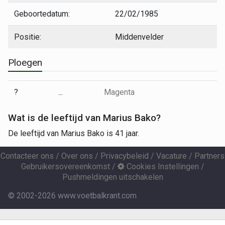
Geboortedatum:
22/02/1985
Positie:
Middenvelder
Ploegen
?
...
Magenta
Wat is de leeftijd van Marius Bako?
De leeftijd van Marius Bako is 41 jaar.
Contacteer ons
/
Over ons
/
Privacybeleid
/
Vacature
/
Partners
Gebruikersovereenkomst
/
Cookies Instellingen
/
Pushmeldingen uitschakelen
© 2002-2026 www.voetbalkrant.com