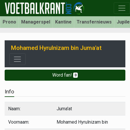
Prono
Managerspel
Kantine
Transfernieuws
Jupil
Mohamed Hyrulnizam bin Juma'at
Word fan!
0
Info
Naam:
Juma'at
Voornaam:
Mohamed Hyrulnizam bin