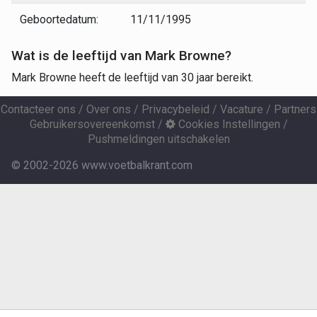
Geboortedatum:
11/11/1995
Wat is de leeftijd van Mark Browne?
Mark Browne heeft de leeftijd van 30 jaar bereikt.
Contacteer ons
/
Over ons
/
Privacybeleid
/
Vacature
/
Partners
Gebruikersovereenkomst
/
Cookies Instellingen
/
Pushmeldingen uitschakelen
© 2002-2026 www.voetbalkrant.com