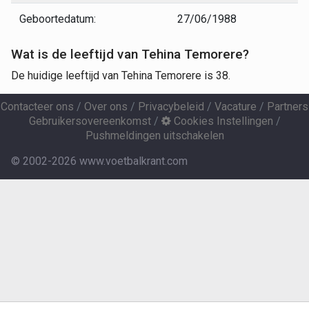
Geboortedatum:
27/06/1988
Wat is de leeftijd van Tehina Temorere?
De huidige leeftijd van Tehina Temorere is 38.
Contacteer ons
/
Over ons
/
Privacybeleid
/
Vacature
/
Partners
Gebruikersovereenkomst
/
Cookies Instellingen
/
Pushmeldingen uitschakelen
© 2002-2026 www.voetbalkrant.com