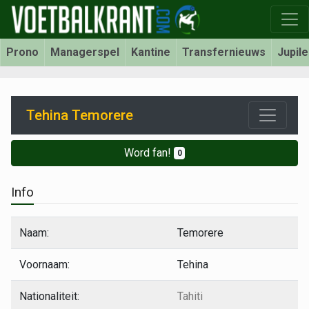
Prono
Managerspel
Kantine
Transfernieuws
Jupil
Tehina Temorere
Word fan!
0
Info
Naam:
Temorere
Voornaam:
Tehina
Nationaliteit:
Tahiti