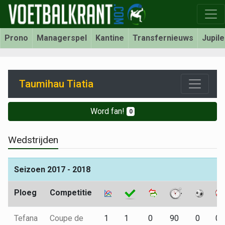
Prono
Managerspel
Kantine
Transfernieuws
Jupil
Taumihau Tiatia
Word fan!
0
Wedstrijden
Seizoen 2017 - 2018
Ploeg
Competitie
Tefana
Coupe de
1
1
0
90
0
0