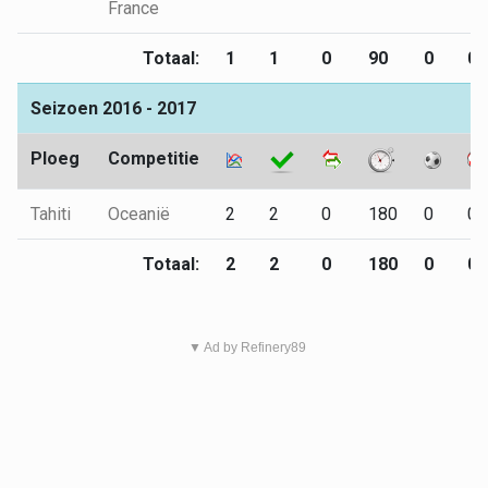
France
Totaal:
1
1
0
90
0
0
Seizoen 2016 - 2017
Ploeg
Competitie
Tahiti
Oceanië
2
2
0
180
0
0
Totaal:
2
2
0
180
0
0
▼ Ad by Refinery89