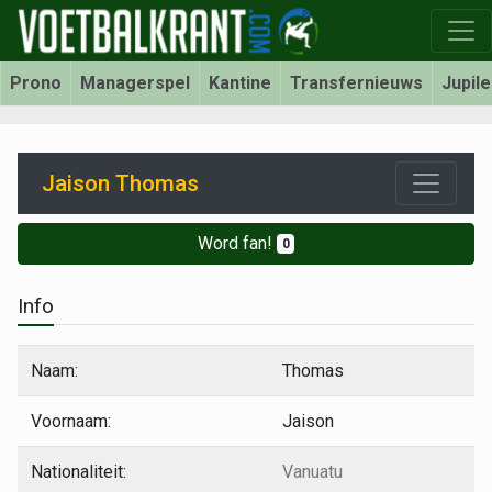
Prono
Managerspel
Kantine
Transfernieuws
Jupil
Jaison Thomas
Word fan!
0
Info
Naam:
Thomas
Voornaam:
Jaison
Nationaliteit:
Vanuatu