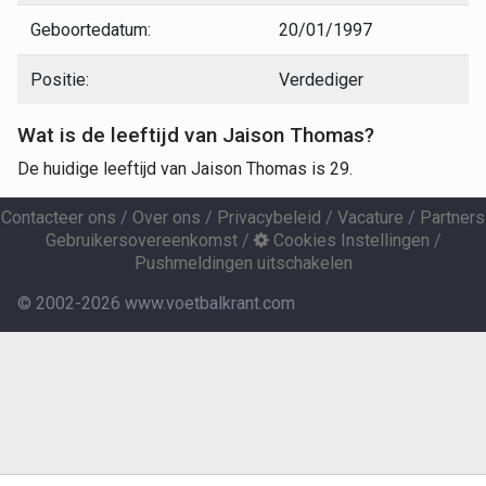
Geboortedatum:
20/01/1997
Positie:
Verdediger
Wat is de leeftijd van Jaison Thomas?
De huidige leeftijd van Jaison Thomas is 29.
Contacteer ons
/
Over ons
/
Privacybeleid
/
Vacature
/
Partners
Gebruikersovereenkomst
/
Cookies Instellingen
/
Pushmeldingen uitschakelen
© 2002-2026 www.voetbalkrant.com