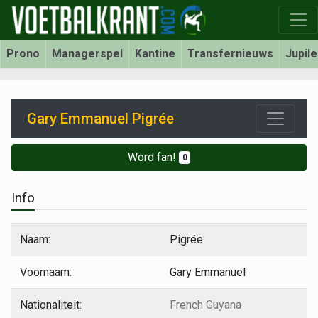
Prono
Managerspel
Kantine
Transfernieuws
Jupil
Gary Emmanuel Pigrée
Word fan!
0
Info
Naam:
Pigrée
Voornaam:
Gary Emmanuel
Nationaliteit:
French Guyana