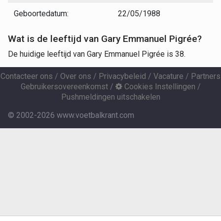
Geboortedatum:
22/05/1988
Wat is de leeftijd van Gary Emmanuel Pigrée?
De huidige leeftijd van Gary Emmanuel Pigrée is 38.
Contacteer ons
/
Over ons
/
Privacybeleid
/
Vacature
/
Partners
Gebruikersovereenkomst
/
Cookies Instellingen
/
Pushmeldingen uitschakelen
© 2002-2026 www.voetbalkrant.com