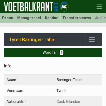
Prono
Managerspel
Kantine
Transfernieuws
Jupil
Tyrell Barringer-Tahiri
Word fan!
0
Info
Naam:
Barringer-Tahiri
Voornaam:
Tyrell
Nationaliteit:
Cook Eilanden