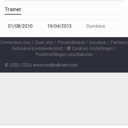
Trainer
01/08/2010
19/04/2013
Dominica
Contacteer ons
/
Over ons
/
Privacybeleid
/
Vacature
/
Partners
Gebruikersovereenkomst
/
Cookies Instellingen
/
Pushmeldingen uitschakelen
© 2002-2026 www.voetbalkrant.com