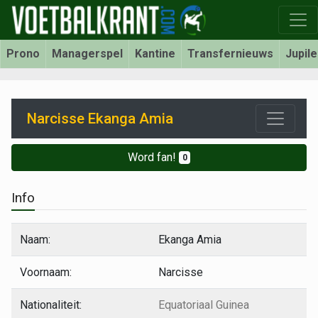
Prono
Managerspel
Kantine
Transfernieuws
Jupil
Narcisse Ekanga Amia
Word fan!
0
Info
Naam:
Ekanga Amia
Voornaam:
Narcisse
Nationaliteit:
Equatoriaal Guinea