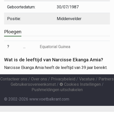
Geboortedatum:
30/07/1987
Positie:
Middenvelder
Ploegen
?
...
Equatorial Guinea
Wat is de leeftijd van Narcisse Ekanga Amia?
Narcisse Ekanga Amia heeft de leeftijd van 39 jaar bereikt.
Contacteer ons
/
Over ons
/
Privacybeleid
/
Vacature
/
Partners
Gebruikersovereenkomst
/
Cookies Instellingen
/
Pushmeldingen uitschakelen
© 2002-2026 www.voetbalkrant.com