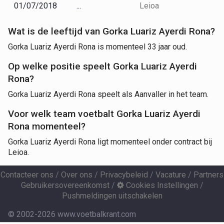
01/07/2018
...
Leioa
Wat is de leeftijd van Gorka Luariz Ayerdi Rona?
Gorka Luariz Ayerdi Rona is momenteel 33 jaar oud.
Op welke positie speelt Gorka Luariz Ayerdi
Rona?
Gorka Luariz Ayerdi Rona speelt als Aanvaller in het team.
Voor welk team voetbalt Gorka Luariz Ayerdi
Rona momenteel?
Gorka Luariz Ayerdi Rona ligt momenteel onder contract bij
Leioa.
Contacteer ons
/
Over ons
/
Privacybeleid
/
Vacature
/
Partners
Gebruikersovereenkomst
/
Cookies Instellingen
/
Pushmeldingen uitschakelen
© 2002-2026 www.voetbalkrant.com