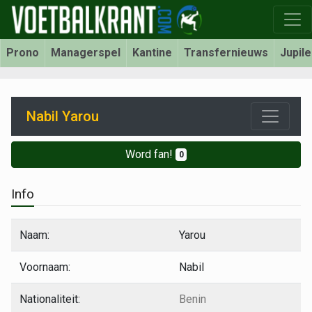
Prono
Managerspel
Kantine
Transfernieuws
Jupil
Nabil Yarou
Word fan!
0
Info
Naam:
Yarou
Voornaam:
Nabil
Nationaliteit:
Benin