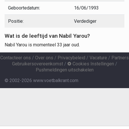
Geboortedatum:
16/06/1993
Positie:
Verdediger
Wat is de leeftijd van Nabil Yarou?
Nabil Yarou is momenteel 33 jaar oud.
Contacteer ons
/
Over ons
/
Privacybeleid
/
Vacature
/
Partners
Gebruikersovereenkomst
/
Cookies Instellingen
/
Pushmeldingen uitschakelen
© 2002-2026 www.voetbalkrant.com