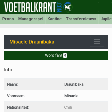
Prono
Managerspel
Kantine
Transfernieuws
Jupil
Misaele Draunibaka
Word fan!
0
Info
Naam:
Draunibaka
Voornaam:
Misaele
Nationaliteit:
Chili