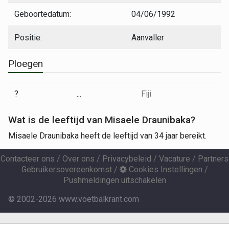
Geboortedatum:
04/06/1992
Positie:
Aanvaller
Ploegen
?
...
Fiji
Wat is de leeftijd van Misaele Draunibaka?
Misaele Draunibaka heeft de leeftijd van 34 jaar bereikt.
Contacteer ons
/
Over ons
/
Privacybeleid
/
Vacature
/
Partners
Gebruikersovereenkomst
/
Cookies Instellingen
/
Pushmeldingen uitschakelen
© 2002-2026 www.voetbalkrant.com