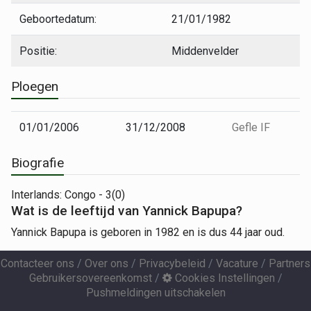
Geboortedatum:
21/01/1982
Positie:
Middenvelder
Ploegen
01/01/2006
31/12/2008
Gefle IF
Biografie
Interlands: Congo - 3(0)
Wat is de leeftijd van Yannick Bapupa?
Yannick Bapupa is geboren in 1982 en is dus 44 jaar oud.
Contacteer ons
/
Over ons
/
Privacybeleid
/
Vacature
/
Partners
Gebruikersovereenkomst
/
Cookies Instellingen
/
Pushmeldingen uitschakelen