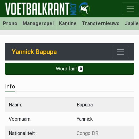
Prono
Managerspel
Kantine
Transfernieuws
Jupil
Yannick Bapupa
Word fan!
0
Info
Naam:
Bapupa
Voornaam:
Yannick
Nationaliteit:
Congo DR