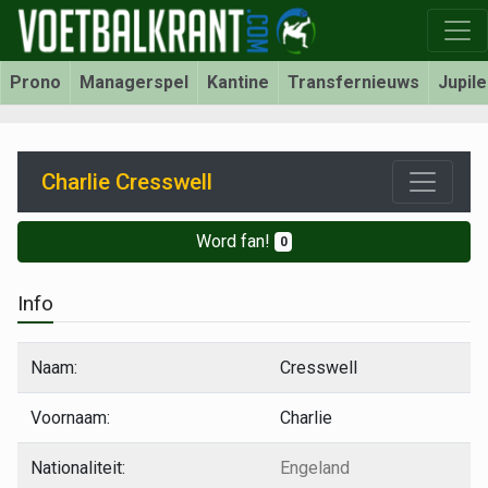
Prono
Managerspel
Kantine
Transfernieuws
Jupil
Charlie Cresswell
Word fan!
0
Info
Naam:
Cresswell
Voornaam:
Charlie
Nationaliteit:
Engeland