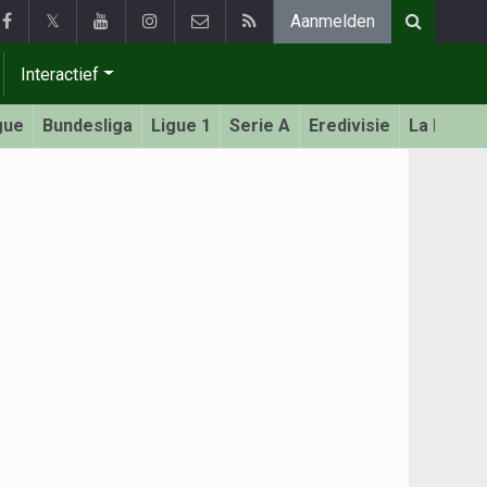
𝕏
Aanmelden
Interactief
gue
Bundesliga
Ligue 1
Serie A
Eredivisie
La Liga