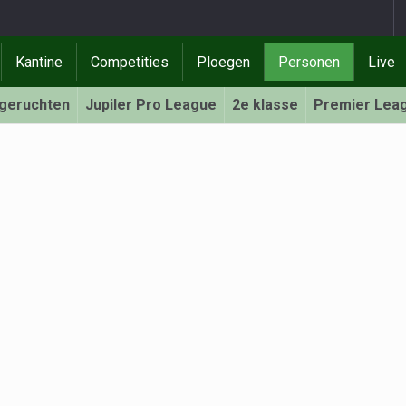
Kantine
Competities
Ploegen
Personen
Live
rgeruchten
Jupiler Pro League
2e klasse
Premier Lea