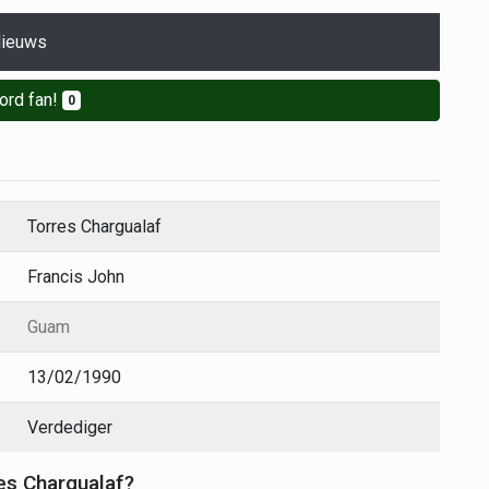
ieuws
ord fan!
0
Torres Chargualaf
Francis John
Guam
13/02/1990
Verdediger
res Chargualaf?