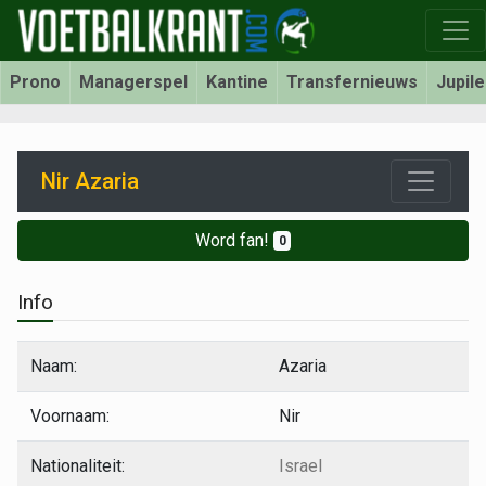
Prono
Managerspel
Kantine
Transfernieuws
Jupil
Nir Azaria
Word fan!
0
Info
Naam:
Azaria
Voornaam:
Nir
Nationaliteit:
Israel