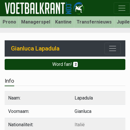
Prono
Managerspel
Kantine
Transfernieuws
Jupil
Gianluca Lapadula
Word fan!
2
Info
Naam:
Lapadula
Voornaam:
Gianluca
Nationaliteit:
Italië