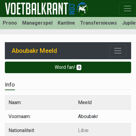
Prono
Managerspel
Kantine
Transfernieuws
Jupil
Aboubakr Meeld
Word fan!
0
Info
Naam:
Meeld
Voornaam:
Aboubakr
Nationaliteit:
Libie