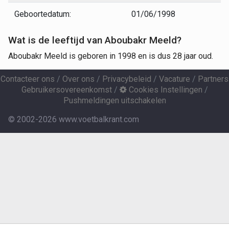
Geboortedatum:
01/06/1998
Wat is de leeftijd van Aboubakr Meeld?
Aboubakr Meeld is geboren in 1998 en is dus 28 jaar oud.
Contacteer ons
/
Over ons
/
Privacybeleid
/
Vacature
/
Partners
Gebruikersovereenkomst
/
Cookies Instellingen
/
Pushmeldingen uitschakelen
© 2002-2026 www.voetbalkrant.com