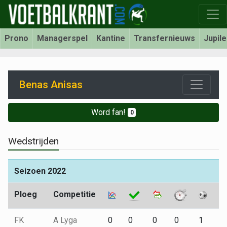
Prono
Managerspel
Kantine
Transfernieuws
Jupil
Benas Anisas
Word fan!
0
Wedstrijden
Seizoen 2022
Ploeg
Competitie
FK
A Lyga
0
0
0
0
1
0