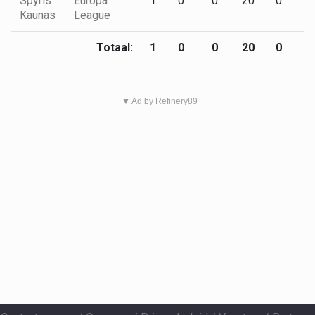
Spyris
Europa
1
0
0
20
0
0
Kaunas
League
Totaal:
1
0
0
20
0
0
▼ Ad by Refinery89