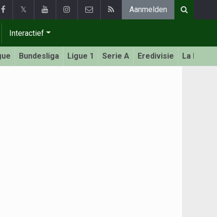
𝕏
Aanmelden
Interactief
gue
Bundesliga
Ligue 1
Serie A
Eredivisie
La Liga