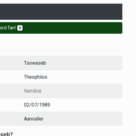
ord fan!
0
Tsowaseb
Theophilus
Namibië
02/07/1989
Aanvaller
aseb?