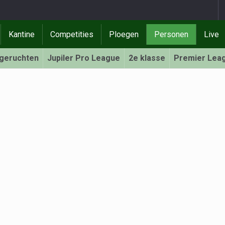
Kantine
Competities
Ploegen
Personen
Live
rgeruchten
Jupiler Pro League
2e klasse
Premier Lea