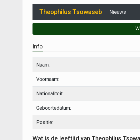
Theophilus Tsowaseb
Nieuws
W
Info
Naam:
Voornaam:
Nationaliteit:
Geboortedatum:
Positie:
Wat is de leeftijd van Theophilus Tsow