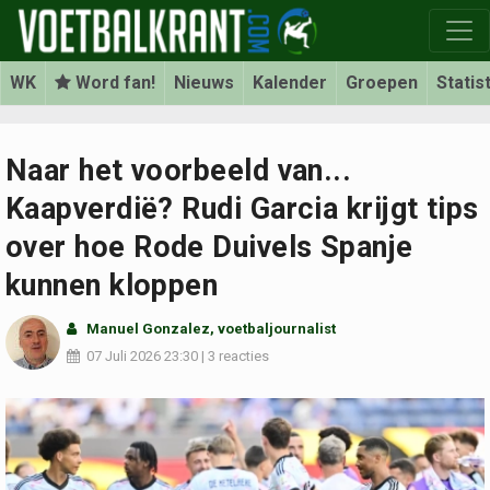
WK
Word fan!
Nieuws
Kalender
Groepen
Statis
Naar het voorbeeld van...
Kaapverdië? Rudi Garcia krijgt tips
over hoe Rode Duivels Spanje
kunnen kloppen
Manuel Gonzalez, voetbaljournalist
07 Juli 2026
23:30
|
3 reacties