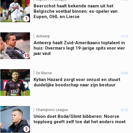
Beerschot haalt bekende naam uit het
Belgische voetbal binnen: ex-speler van
Eupen, OHL en Lierse
1
Antwerp
16:12
Antwerp haalt Zuid-Amerikaans toptalent in
huis: Overmars legt 19-jarige spits voor vier
jaar vast
10
2e klasse
16:00
Kylian Hazard zorgt voor onrust en stuurt
duidelijke boodschap naar zijn bestuur
Champions League
15:30
Union doet Bodø/Glimt bibberen: Noorse
topploeg geeft zelf toe dat het anders moet
3