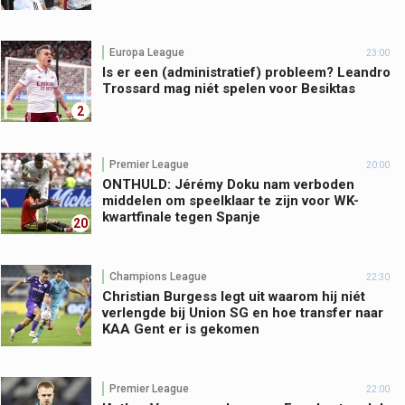
Europa League
23:00
Is er een (administratief) probleem? Leandro
Trossard mag niét spelen voor Besiktas
2
Premier League
20:00
ONTHULD: Jérémy Doku nam verboden
middelen om speelklaar te zijn voor WK-
kwartfinale tegen Spanje
20
Champions League
22:30
Christian Burgess legt uit waarom hij niét
verlengde bij Union SG en hoe transfer naar
KAA Gent er is gekomen
Premier League
22:00