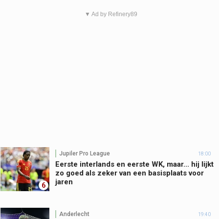
▼ Ad by Refinery89
Jupiler Pro League
18:00
Eerste interlands en eerste WK, maar... hij lijkt
zo goed als zeker van een basisplaats voor
jaren
6
Anderlecht
19:40