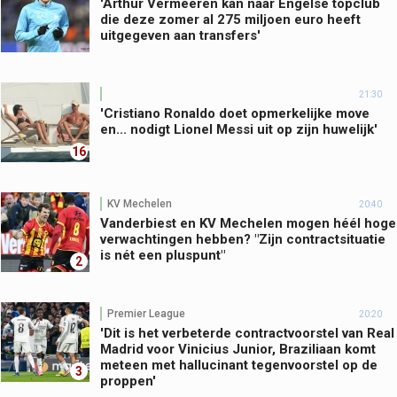
'Arthur Vermeeren kan naar Engelse topclub
die deze zomer al 275 miljoen euro heeft
uitgegeven aan transfers'
21:30
'Cristiano Ronaldo doet opmerkelijke move
en... nodigt Lionel Messi uit op zijn huwelijk'
16
KV Mechelen
20:40
Vanderbiest en KV Mechelen mogen héél hoge
verwachtingen hebben? "Zijn contractsituatie
is nét een pluspunt"
2
Premier League
20:20
'Dit is het verbeterde contractvoorstel van Real
Madrid voor Vinicius Junior, Braziliaan komt
meteen met hallucinant tegenvoorstel op de
3
proppen'