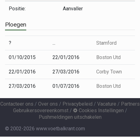
Positie:
Aanvaller
Ploegen
?
...
Stamford
01/10/2015
22/01/2016
Boston Utd
22/01/2016
27/03/2016
Corby Town
27/03/2016
01/07/2016
Boston Utd
Contacteer ons
/
Over ons
/
Privacybeleid
/
Vacature
/
Partners
Gebruikersovereenkomst
/
Cookies Instellingen
/
Pushmeldingen uitschakelen
© 2002-2026 www.voetbalkrant.com