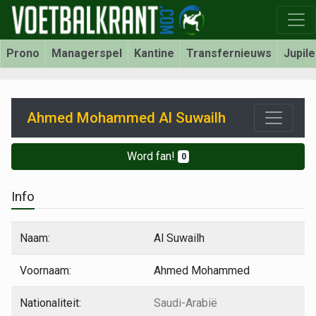
Prono
Managerspel
Kantine
Transfernieuws
Jupil
Ahmed Mohammed Al Suwailh
Word fan!
0
Info
Naam:
Al Suwailh
Voornaam:
Ahmed Mohammed
Nationaliteit:
Saudi-Arabië