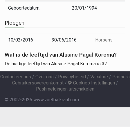
Geboortedatum:
20/01/1994
Ploegen
10/02/2016
30/06/2016
Horsens
Wat is de leeftijd van Alusine Pagal Koroma?
De huidige leeftijd van Alusine Pagal Koroma is 32.
Contacteer ons
/
Over ons
/
Privacybeleid
/
Vacature
/
Partners
Gebruikersovereenkomst
/
Cookies Instellingen
/
Pushmeldingen uitschakelen
© 2002-2026 www.voetbalkrant.com