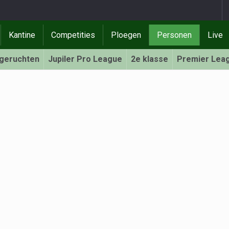
Kantine
Competities
Ploegen
Personen
Live
rgeruchten
Jupiler Pro League
2e klasse
Premier Lea