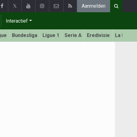
𝕏
Aanmelden
Interactief
gue
Bundesliga
Ligue 1
Serie A
Eredivisie
La Liga