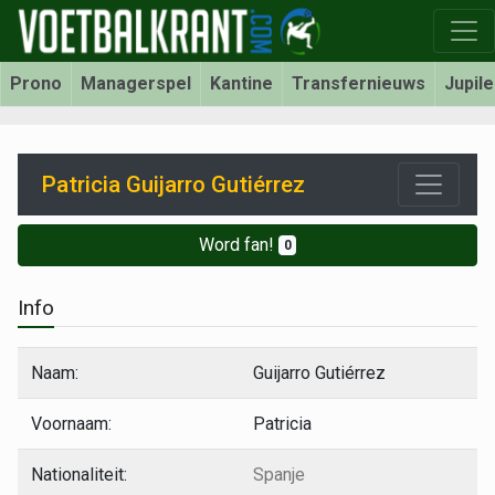
Prono
Managerspel
Kantine
Transfernieuws
Jupil
Patricia Guijarro Gutiérrez
Word fan!
0
Info
Naam:
Guijarro Gutiérrez
Voornaam:
Patricia
Nationaliteit:
Spanje