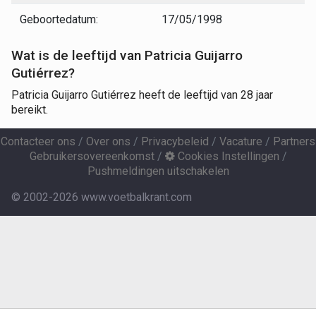
Geboortedatum:
17/05/1998
Wat is de leeftijd van Patricia Guijarro
Gutiérrez?
Patricia Guijarro Gutiérrez heeft de leeftijd van 28 jaar
bereikt.
Contacteer ons
/
Over ons
/
Privacybeleid
/
Vacature
/
Partners
Gebruikersovereenkomst
/
Cookies Instellingen
/
Pushmeldingen uitschakelen
© 2002-2026 www.voetbalkrant.com