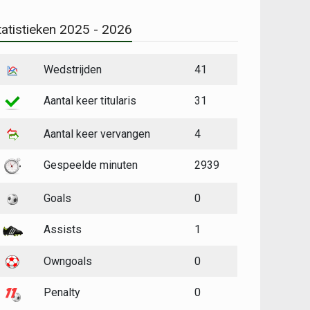
tatistieken 2025 - 2026
Wedstrijden
41
Aantal keer titularis
31
Aantal keer vervangen
4
Gespeelde minuten
2939
Goals
0
Assists
1
Owngoals
0
Penalty
0