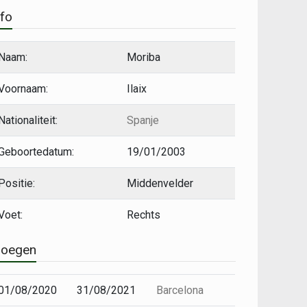
nfo
Naam:
Moriba
Voornaam:
Ilaix
Nationaliteit:
Spanje
Geboortedatum:
19/01/2003
Positie:
Middenvelder
Voet:
Rechts
loegen
01/08/2020
31/08/2021
Barcelona