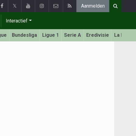
𝕏
Aanmelden
Interactief
gue
Bundesliga
Ligue 1
Serie A
Eredivisie
La Liga