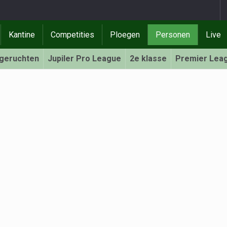
Kantine
Competities
Ploegen
Personen
Live
rgeruchten
Jupiler Pro League
2e klasse
Premier Lea