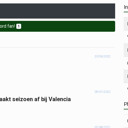
I
ord fan!
1
20/06/2022
28/01/2022
aakt seizoen af bij Valencia
P
02/08/2021