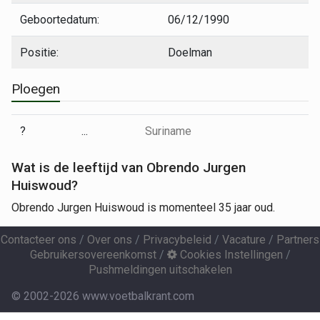
Geboortedatum:
06/12/1990
Positie:
Doelman
Ploegen
?
...
Suriname
Wat is de leeftijd van Obrendo Jurgen
Huiswoud?
Obrendo Jurgen Huiswoud is momenteel 35 jaar oud.
Contacteer ons
/
Over ons
/
Privacybeleid
/
Vacature
/
Partners
Gebruikersovereenkomst
/
Cookies Instellingen
/
Pushmeldingen uitschakelen
© 2002-2026 www.voetbalkrant.com