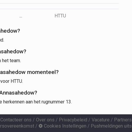
...
HTTU
sahedow?
d.
nasahedow?
 het team.
nnasahedow momenteel?
 voor HTTU.
 Annasahedow?
e herkennen aan het rugnummer 13.
Contacteer ons
/
Over ons
/
Privacybeleid
/
Vacature
/
Partners
ersovereenkomst
/
Cookies Instellingen
/
Pushmeldingen uits