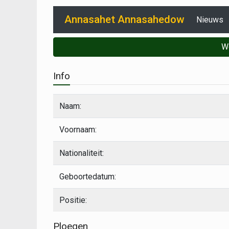
Annasahet Annasahedow
Nieuws
W
Info
Naam:
Voornaam:
Nationaliteit:
Geboortedatum:
Positie:
Ploegen