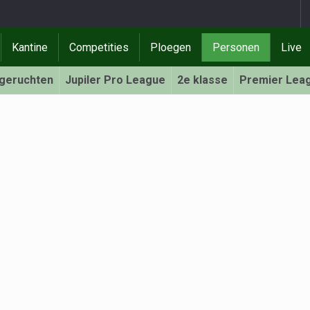
Kantine
Competities
Ploegen
Personen
Live
rgeruchten
Jupiler Pro League
2e klasse
Premier Lea