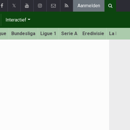
𝕏
Aanmelden
Interactief
gue
Bundesliga
Ligue 1
Serie A
Eredivisie
La Liga