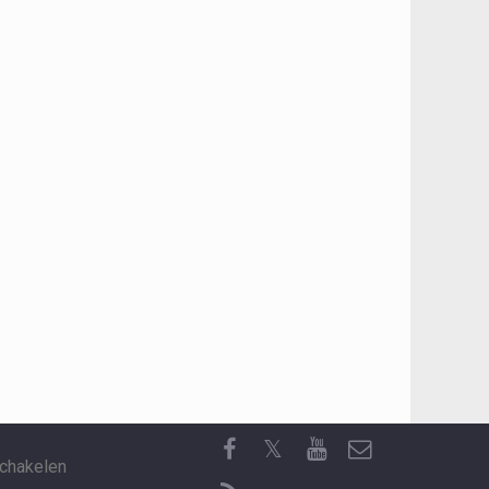
𝕏
chakelen