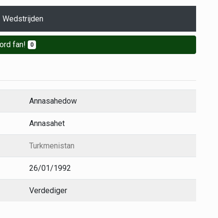
Wedstrijden
ord fan!
0
Annasahedow
Annasahet
Turkmenistan
26/01/1992
Verdediger