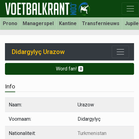
Prono
Managerspel
Kantine
Transfernieuws
Jupil
Didargylyç Urazow
Word fan!
0
Info
Naam:
Urazow
Voornaam:
Didargylyç
Nationaliteit:
Turkmenistan