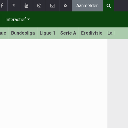
𝕏
Aanmelden
Interactief
gue
Bundesliga
Ligue 1
Serie A
Eredivisie
La Liga