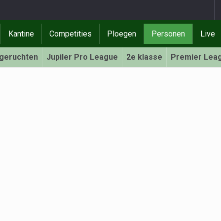
Kantine
Competities
Ploegen
Personen
Live
rgeruchten
Jupiler Pro League
2e klasse
Premier Lea