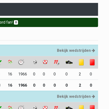
ord fan!
0
Bekijk wedstrijden
3
16
1966
0
0
0
0
2
0
3
16
1966
0
0
0
0
2
0
Bekijk wedstrijden