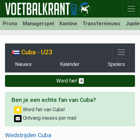
Prono
Managerspel
Kantine
Transfernieuws
Jupil
Cuba - U23
Nieuws
Kalender
Spelers
Word fan!
0
Ben je een echte fan van Cuba?
Word fan van Cuba!
Ontvang nieuws per mail
Wedstrijden Cuba