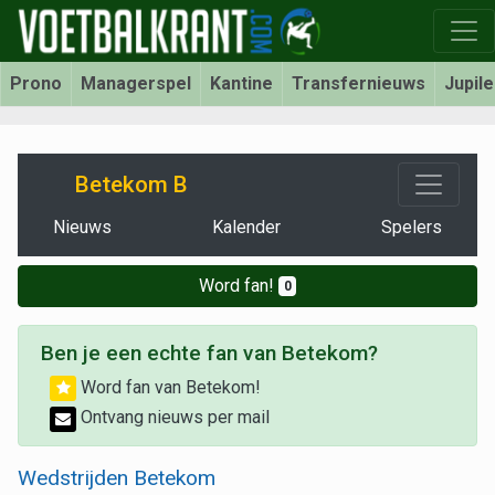
Prono
Managerspel
Kantine
Transfernieuws
Jupil
Betekom B
Nieuws
Kalender
Spelers
Word fan!
0
Ben je een echte fan van Betekom?
Word fan van Betekom!
Ontvang nieuws per mail
Wedstrijden Betekom