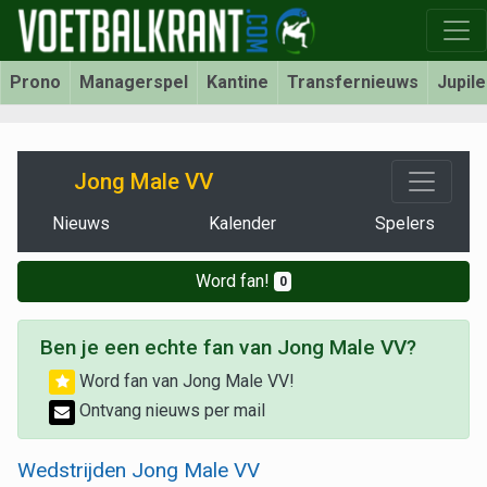
Prono
Managerspel
Kantine
Transfernieuws
Jupil
Jong Male VV
Nieuws
Kalender
Spelers
Word fan!
0
Ben je een echte fan van Jong Male VV?
Word fan van Jong Male VV!
Ontvang nieuws per mail
Wedstrijden Jong Male VV