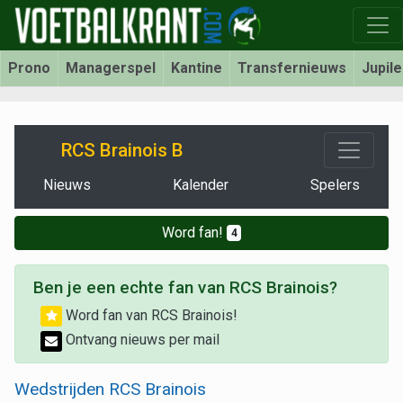
Prono
Managerspel
Kantine
Transfernieuws
Jupil
RCS Brainois B
Nieuws
Kalender
Spelers
Word fan!
4
Ben je een echte fan van RCS Brainois?
Word fan van RCS Brainois!
Ontvang nieuws per mail
Wedstrijden RCS Brainois