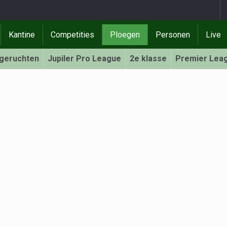
Kantine
Competities
Ploegen
Personen
Live
rgeruchten
Jupiler Pro League
2e klasse
Premier Lea