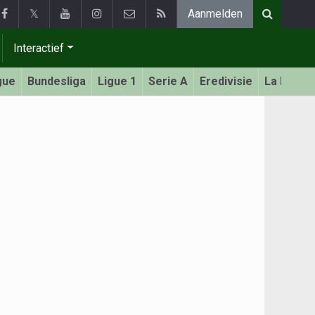
𝕏
Aanmelden
Interactief
gue
Bundesliga
Ligue 1
Serie A
Eredivisie
La Liga