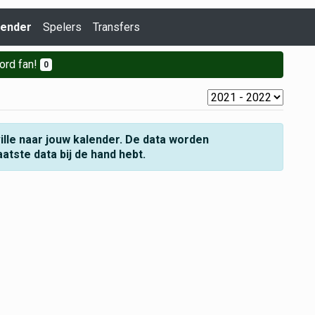
lender
Spelers
Transfers
ord fan!
0
lle naar jouw kalender. De data worden
aatste data bij de hand hebt.