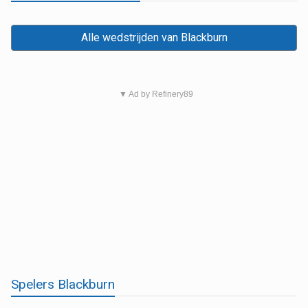
Alle wedstrijden van Blackburn
▼ Ad by Refinery89
Spelers Blackburn