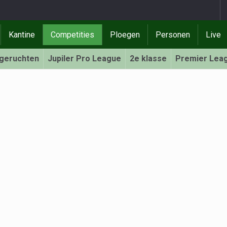
Kantine
Competities
Ploegen
Personen
Live
rgeruchten
Jupiler Pro League
2e klasse
Premier Lea