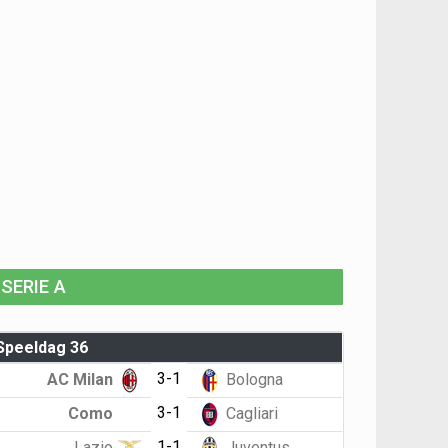
SERIE A
Speeldag 36
3-1
AC Milan
Bologna
3-1
Como
Cagliari
1-1
Lazio
Juventus