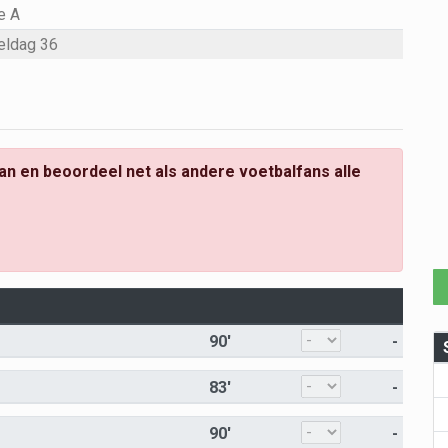
e A
eldag 36
an en beoordeel net als andere voetbalfans alle
90'
-
83'
-
90'
-