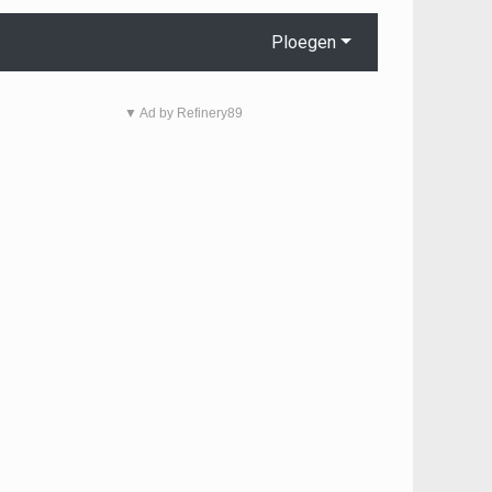
Ploegen
▼ Ad by Refinery89