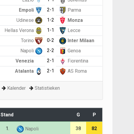
2-1
Empoli
Parma
1-2
Udinese
Monza
1-1
Hellas Verona
Lecce
0-2
Torino
Inter Milaan
2-2
Napoli
Genoa
2-1
Venezia
Fiorentina
2-1
Atalanta
AS Roma
Kalender
Statistieken
Stand
G
P
1.
38
82
Napoli