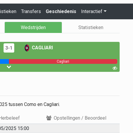
istieken
Transfers
Geschiedenis
Interactief
Wedstrijden
Statistieken
CAGLIARI
3-1
Cagliari
025 tussen Como en Cagliari.
Herbeleef
Opstellingen / Beoordeel
05/2025 15:00