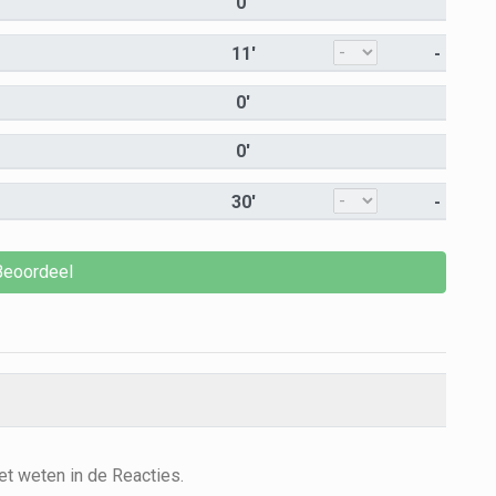
0'
11'
-
0'
0'
30'
-
et weten in de Reacties.