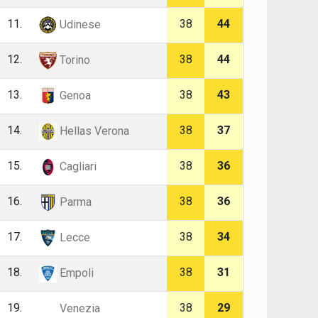
11.
38
44
Udinese
12.
38
44
Torino
13.
38
43
Genoa
14.
38
37
Hellas Verona
15.
38
36
Cagliari
16.
38
36
Parma
17.
38
34
Lecce
18.
38
31
Empoli
19.
38
29
Venezia