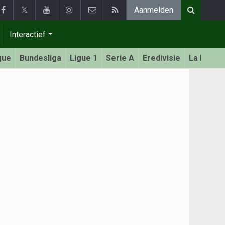
𝕏
Aanmelden
Interactief
gue
Bundesliga
Ligue 1
Serie A
Eredivisie
La Liga