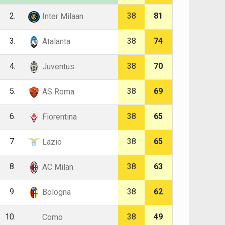
2.
38
81
Inter Milaan
3.
38
74
Atalanta
4.
38
70
Juventus
5.
38
69
AS Roma
6.
38
65
Fiorentina
7.
38
65
Lazio
8.
38
63
AC Milan
9.
38
62
Bologna
10.
38
49
Como