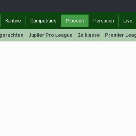
Kantine
Competities
Ploegen
Personen
Live
rgeruchten
Jupiler Pro League
2e klasse
Premier Lea