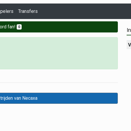
pelers
Transfers
ord fan!
0
I
V
trijden van Necaxa