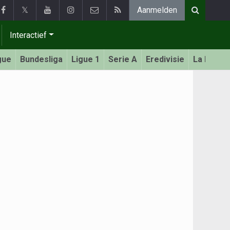
𝕏
Aanmelden
Interactief
gue
Bundesliga
Ligue 1
Serie A
Eredivisie
La Liga