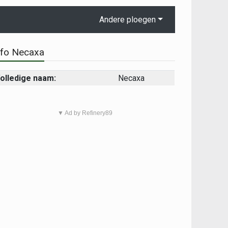
Andere ploegen
nfo Necaxa
olledige naam:
Necaxa
▼ Ad by Refinery89