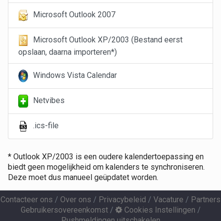
Microsoft Outlook 2007
Microsoft Outlook XP/2003 (Bestand eerst
opslaan, daarna importeren*)
Windows Vista Calendar
Netvibes
.ics-file
* Outlook XP/2003 is een oudere kalendertoepassing en
biedt geen mogelijkheid om kalenders te synchroniseren.
Deze moet dus manueel geüpdatet worden.
Contacteer ons
/
Over ons
/
Privacybeleid
/
Vacature
/
Partners
Gebruikersovereenkomst
/
Cookies Instellingen
/
Pushmeldingen uitschakelen