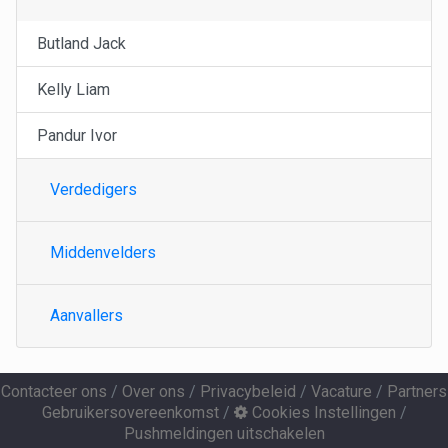
Butland Jack
Kelly Liam
Pandur Ivor
Verdedigers
Middenvelders
Aanvallers
Contacteer ons
/
Over ons
/
Privacybeleid
/
Vacature
/
Partners
Gebruikersovereenkomst
/
Cookies Instellingen
/
Pushmeldingen uitschakelen