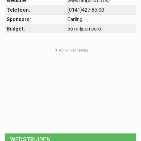
Website:
www.rangers.co.uk/
Telefoon:
(0141)427 85 00
Sponsors:
Carling
Budget:
55 miljoen euro
▼ Ad by Refinery89
WEDSTRIJDEN