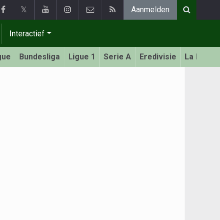
𝕏
Aanmelden
Interactief
gue
Bundesliga
Ligue 1
Serie A
Eredivisie
La Liga