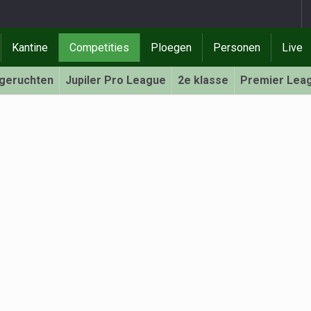
Kantine
Competities
Ploegen
Personen
Live
rgeruchten
Jupiler Pro League
2e klasse
Premier Lea