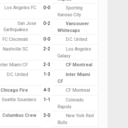
Los Angeles FC
0-0
Sporting
Kansas City
San Jose
0-2
Vancouver
Earthquakes
Whitecaps
0-0
FC Cincinnati
D.C. United
2-2
Nashville SC
Los Angeles
Galaxy
2-3
Inter Miami CF
CF Montreal
1-3
D.C. United
Inter Miami
CF
4-3
Chicago Fire
CF Montreal
Seattle Sounders
1-1
Colorado
Rapids
Columbus Crew
3-0
New York Red
Bulls