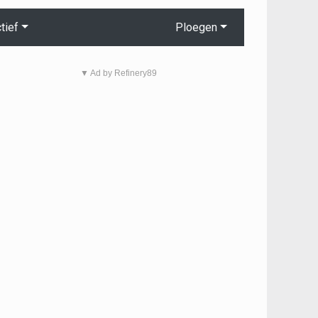
tief
Ploegen
▼ Ad by Refinery89