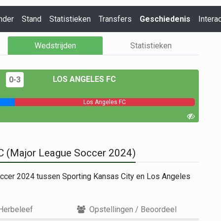
nder
Stand
Statistieken
Transfers
Geschiedenis
Interac
Wedstrijden
Statistieken
LOS ANGELES FC
0-3
Los Angeles FC
FC (Major League Soccer 2024)
occer 2024 tussen Sporting Kansas City en Los Angeles
Herbeleef
Opstellingen / Beoordeel