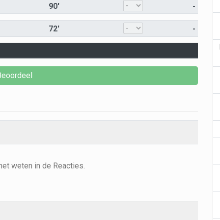
90'
-
72'
-
het weten in de Reacties.