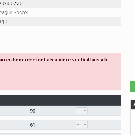
2024 02:30
League Soccer
ag 1
an en beoordeel net als andere voetbalfans alle
90'
-
61'
-