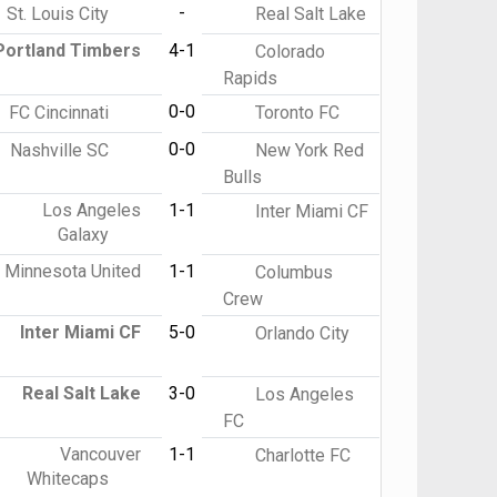
-
St. Louis City
Real Salt Lake
Portland Timbers
4-1
Colorado
Rapids
0-0
FC Cincinnati
Toronto FC
0-0
Nashville SC
New York Red
Bulls
Los Angeles
1-1
Inter Miami CF
Galaxy
Minnesota United
1-1
Columbus
Crew
Inter Miami CF
5-0
Orlando City
Real Salt Lake
3-0
Los Angeles
FC
Vancouver
1-1
Charlotte FC
Whitecaps