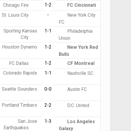
1-2
Chicago Fire
FC Cincinnati
-
St. Louis City
New York City
FC
Sporting Kansas
1-1
Philadelphia
City
Union
Houston Dynamo
1-2
New York Red
Bulls
1-2
FC Dallas
CF Montreal
Colorado Rapids
1-1
Nashville SC
Seattle Sounders
0-0
Austin FC
Portland Timbers
2-2
D.C. United
San Jose
1-3
Los Angeles
Earthquakes
Galaxy