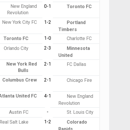
New England
0-1
Toronto FC
Revolution
New York City FC
1-2
Portland
Timbers
1-0
Toronto FC
Charlotte FC
2-3
Orlando City
Minnesota
United
New York Red
2-1
FC Dallas
Bulls
Columbus Crew
2-1
Chicago Fire
Atlanta United FC
4-1
New England
Revolution
-
Austin FC
St. Louis City
1-2
Real Salt Lake
Colorado
Rapids