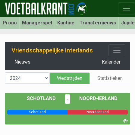
Prono
Managerspel
Kantine
Transfernieuws
Jupil
Vriendschappelijke interlands
Nieuws
Kalender
Wedstrijden
Statistieken
SCHOTLAND
NOORD-IERLAND
-
Schotland
Noord-Ierland