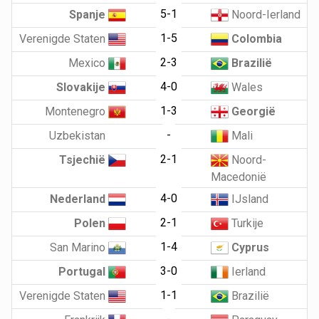
5-1
Spanje
Noord-Ierland
1-5
Verenigde Staten
Colombia
2-3
Mexico
Brazilië
4-0
Slovakije
Wales
1-3
Montenegro
Georgië
-
Uzbekistan
Mali
2-1
Tsjechië
Noord-
Macedonië
4-0
Nederland
IJsland
2-1
Polen
Turkije
1-4
San Marino
Cyprus
3-0
Portugal
Ierland
1-1
Verenigde Staten
Brazilië