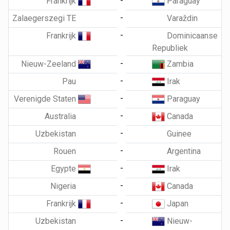
-
Frankrijk
Paraguay
-
Zalaegerszegi TE
Varaždin
-
Frankrijk
Dominicaanse
Republiek
-
Nieuw-Zeeland
Zambia
-
Pau
Irak
-
Verenigde Staten
Paraguay
-
Australia
Canada
-
Uzbekistan
Guinee
-
Rouen
Argentina
-
Egypte
Irak
-
Nigeria
Canada
-
Frankrijk
Japan
-
Uzbekistan
Nieuw-