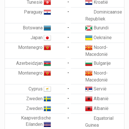
-
Tunesië
Kroatië
-
Paraguay
Dominicaanse
Republiek
-
Botswana
Burundi
-
Japan
Oekraïne
-
Montenegro
Noord-
Macedonië
-
Azerbeidzjan
Bulgarije
-
Montenegro
Noord-
Macedonië
-
Cyprus
Servië
-
Zweden
Albanië
-
Zweden
Albanië
Kaapverdische
-
Equatorial
Eilanden
Guinea