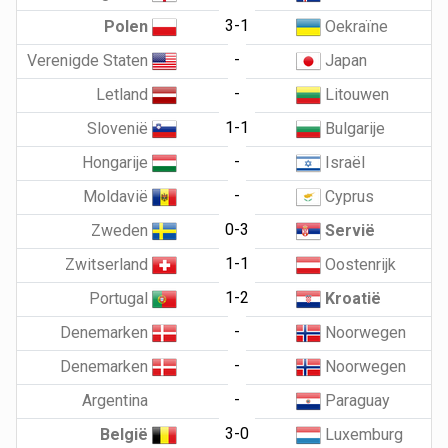
3-1
Polen
Oekraïne
-
Verenigde Staten
Japan
-
Letland
Litouwen
1-1
Slovenië
Bulgarije
-
Hongarije
Israël
-
Moldavië
Cyprus
0-3
Zweden
Servië
1-1
Zwitserland
Oostenrijk
1-2
Portugal
Kroatië
-
Denemarken
Noorwegen
-
Denemarken
Noorwegen
-
Argentina
Paraguay
3-0
België
Luxemburg