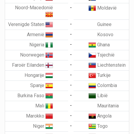
Noord-Macedonië
-
Moldavië
-
Verenigde Staten
Guinee
-
Armenië
Kosovo
-
Nigeria
Ghana
-
Noorwegen
Tsjechië
-
Faroër Eilanden
Liechtenstein
-
Hongarije
Turkije
-
Spanje
Colombia
-
Burkina Faso
Libië
-
Mali
Mauritania
-
Marokko
Angola
-
Niger
Togo