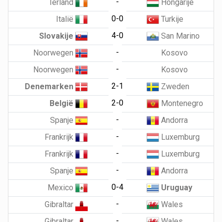
-
Ierland
Hongarije
0-0
Italië
Turkije
4-0
Slovakije
San Marino
-
Noorwegen
Kosovo
-
Noorwegen
Kosovo
2-1
Denemarken
Zweden
2-0
België
Montenegro
-
Spanje
Andorra
-
Frankrijk
Luxemburg
-
Frankrijk
Luxemburg
-
Spanje
Andorra
0-4
Mexico
Uruguay
-
Gibraltar
Wales
-
Gibraltar
Wales