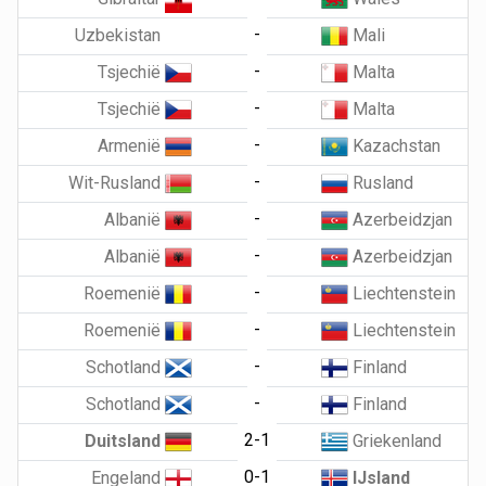
-
Uzbekistan
Mali
-
Tsjechië
Malta
-
Tsjechië
Malta
-
Armenië
Kazachstan
-
Wit-Rusland
Rusland
-
Albanië
Azerbeidzjan
-
Albanië
Azerbeidzjan
-
Roemenië
Liechtenstein
-
Roemenië
Liechtenstein
-
Schotland
Finland
-
Schotland
Finland
2-1
Duitsland
Griekenland
0-1
Engeland
IJsland