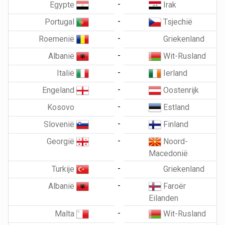
-
Egypte
Irak
-
Portugal
Tsjechië
-
Roemenië
Griekenland
-
Albanië
Wit-Rusland
-
Italië
Ierland
-
Engeland
Oostenrijk
-
Kosovo
Estland
-
Slovenië
Finland
-
Georgië
Noord-
Macedonië
-
Turkije
Griekenland
-
Albanië
Faroër
Eilanden
-
Malta
Wit-Rusland