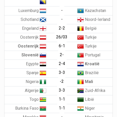
-
Luxemburg
Kazachstan
-
Schotland
Noord-Ierland
2-2
Engeland
België
26/03
Oostenrijk
Turkije
6-1
Oostenrijk
Turkije
2-
Slovenië
Portugal
2-4
Egypte
Kroatië
3-3
Spanje
Brazilië
-2
Nigeria
Mali
3-3
Algerije
Zuid-Afrika
1-1
Togo
Libië
1-1
Burkina Faso
Niger
-