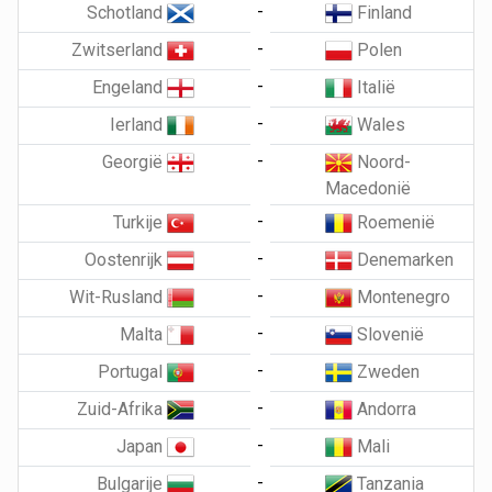
-
Schotland
Finland
-
Zwitserland
Polen
-
Engeland
Italië
-
Ierland
Wales
-
Georgië
Noord-
Macedonië
-
Turkije
Roemenië
-
Oostenrijk
Denemarken
-
Wit-Rusland
Montenegro
-
Malta
Slovenië
-
Portugal
Zweden
-
Zuid-Afrika
Andorra
-
Japan
Mali
-
Bulgarije
Tanzania