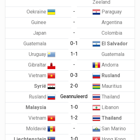
Zeeland
-
Oekraïne
Paraguay
-
Guinee
Argentina
-
Japan
Colombia
0-1
Guatemala
El Salvador
1-1
Uruguay
Guatemala
-
Gibraltar
Andorra
0-3
Vietnam
Rusland
2-0
Syrië
Mauritius
Geannuleerd
Rusland
Thailand
1-0
Malaysia
Libanon
1-2
Vietnam
Thailand
-
Moldavië
San Marino
1-0
Liechtenstein
Hong Kong