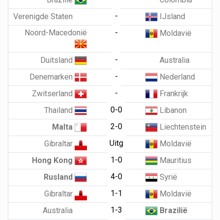
-
Verenigde Staten
IJsland
Noord-Macedonië
-
Moldavië
-
Duitsland
Australia
-
Denemarken
Nederland
-
Zwitserland
Frankrijk
0-0
Thailand
Libanon
2-0
Malta
Liechtenstein
Uitg
Gibraltar
Moldavië
1-0
Hong Kong
Mauritius
4-0
Rusland
Syrië
1-1
Gibraltar
Moldavië
1-3
Australia
Brazilië