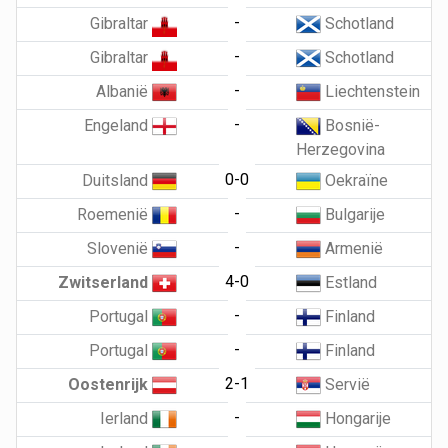
-
Gibraltar
Schotland
-
Gibraltar
Schotland
-
Albanië
Liechtenstein
-
Engeland
Bosnië-
Herzegovina
0-0
Duitsland
Oekraïne
-
Roemenië
Bulgarije
-
Slovenië
Armenië
4-0
Zwitserland
Estland
-
Portugal
Finland
-
Portugal
Finland
2-1
Oostenrijk
Servië
-
Ierland
Hongarije