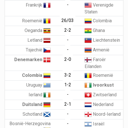
-
Frankrijk
Verenigde
Staten
26/03
Roemenië
Colombia
2-2
Oeganda
Ghana
-
Letland
Liechtenstein
-
Tsjechië
Armenië
2-0
Denemarken
Faroër
Eilanden
3-2
Colombia
Roemenië
1-2
Uruguay
Ivoorkust
-
Ierland
Zwitserland
2-1
Duitsland
Nederland
-
Schotland
Noord-Ierland
Bosnië-Herzegovina
-
Israël