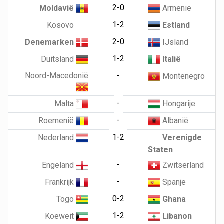
2-0
Moldavië
Armenië
1-2
Kosovo
Estland
2-0
Denemarken
IJsland
1-2
Duitsland
Italië
Noord-Macedonië
-
Montenegro
-
Malta
Hongarije
-
Roemenië
Albanië
1-2
Nederland
Verenigde
Staten
-
Engeland
Zwitserland
-
Frankrijk
Spanje
0-2
Togo
Ghana
1-2
Koeweit
Libanon