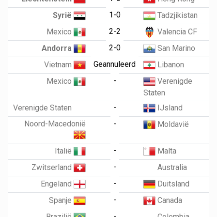
1-0
Syrië
Tadzjikistan
2-2
Mexico
Valencia CF
2-0
Andorra
San Marino
Geannuleerd
Vietnam
Libanon
-
Mexico
Verenigde
Staten
-
Verenigde Staten
IJsland
Noord-Macedonië
-
Moldavië
-
Italië
Malta
-
Zwitserland
Australia
-
Engeland
Duitsland
-
Spanje
Canada
-
Brazilië
Colombia