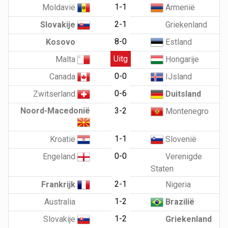
1-1
Moldavië
Armenië
2-1
Slovakije
Griekenland
8-0
Kosovo
Estland
Uitg
Malta
Hongarije
0-0
Canada
IJsland
0-6
Zwitserland
Duitsland
Noord-Macedonië
3-2
Montenegro
1-1
Kroatië
Slovenië
0-0
Engeland
Verenigde
Staten
2-1
Frankrijk
Nigeria
1-2
Australia
Brazilië
1-2
Slovakije
Griekenland