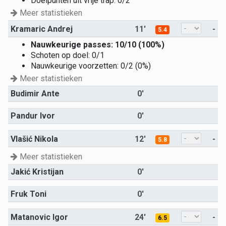
Doelpunten uit vrije trap: 0/2
Meer statistieken
Kramaric Andrej
11'
-
5.4
Nauwkeurige passes: 10/10 (100%)
Schoten op doel: 0/1
Nauwkeurige voorzetten: 0/2 (0%)
Meer statistieken
Budimir Ante
0'
Pandur Ivor
0'
Vlašić Nikola
12'
-
5.8
Meer statistieken
Jakić Kristijan
0'
Fruk Toni
0'
Matanovic Igor
24'
-
6.5