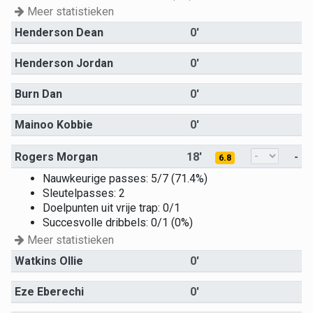
Meer statistieken
Henderson Dean
0'
Henderson Jordan
0'
Burn Dan
0'
Mainoo Kobbie
0'
Rogers Morgan
18'
-
6.8
Nauwkeurige passes: 5/7 (71.4%)
Sleutelpasses: 2
Doelpunten uit vrije trap: 0/1
Succesvolle dribbels: 0/1 (0%)
Meer statistieken
Watkins Ollie
0'
Eze Eberechi
0'