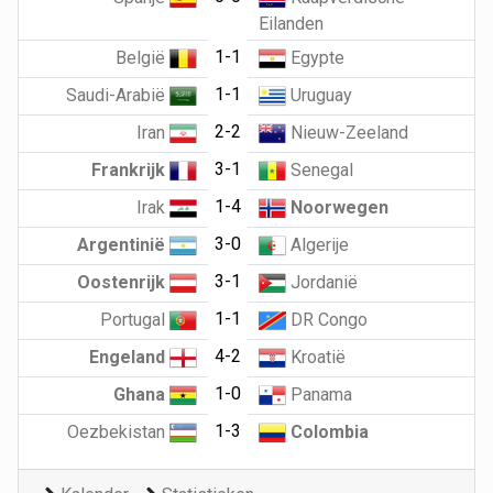
Eilanden
1-1
België
Egypte
1-1
Saudi-Arabië
Uruguay
2-2
Iran
Nieuw-Zeeland
3-1
Frankrijk
Senegal
1-4
Irak
Noorwegen
3-0
Argentinië
Algerije
3-1
Oostenrijk
Jordanië
1-1
Portugal
DR Congo
4-2
Engeland
Kroatië
1-0
Ghana
Panama
1-3
Oezbekistan
Colombia