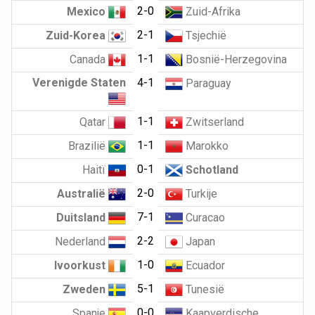
2-0
Mexico
Zuid-Afrika
2-1
Zuid-Korea
Tsjechië
1-1
Canada
Bosnië-Herzegovina
Verenigde Staten
4-1
Paraguay
1-1
Qatar
Zwitserland
1-1
Brazilië
Marokko
0-1
Haitï
Schotland
2-0
Australië
Turkije
7-1
Duitsland
Curacao
2-2
Nederland
Japan
1-0
Ivoorkust
Ecuador
5-1
Zweden
Tunesië
0-0
Spanje
Kaapverdische