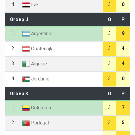
4.
3
0
Irak
Groep J
G
P
1.
3
9
Argentinië
2.
3
4
Oostenrijk
3.
3
4
Algerije
4.
3
0
Jordanië
Groep K
G
P
1.
3
7
Colombia
2.
3
5
Portugal