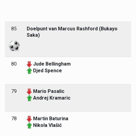
85
Doelpunt van Marcus Rashford (Bukayo
Saka)
80
Jude Bellingham
Djed Spence
79
Mario Pasalic
Andrej Kramaric
78
Martin Baturina
Nikola Vlašić