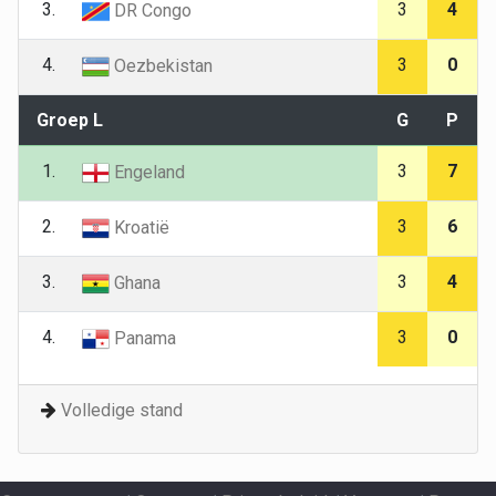
3.
3
4
DR Congo
4.
3
0
Oezbekistan
Groep L
G
P
1.
3
7
Engeland
2.
3
6
Kroatië
3.
3
4
Ghana
4.
3
0
Panama
Volledige stand