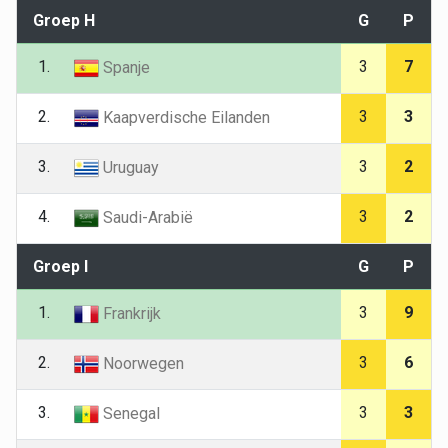
Groep H
G
P
1.
3
7
Spanje
2.
3
3
Kaapverdische Eilanden
3.
3
2
Uruguay
4.
3
2
Saudi-Arabië
Groep I
G
P
1.
3
9
Frankrijk
2.
3
6
Noorwegen
3.
3
3
Senegal