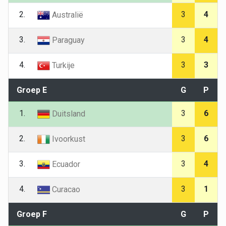
2.
3
4
Australië
3.
3
4
Paraguay
4.
3
3
Turkije
Groep E
G
P
1.
3
6
Duitsland
2.
3
6
Ivoorkust
3.
3
4
Ecuador
4.
3
1
Curacao
Groep F
G
P