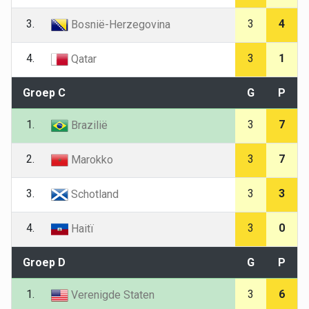
3.
3
4
Bosnië-Herzegovina
4.
3
1
Qatar
Groep C
G
P
1.
3
7
Brazilië
2.
3
7
Marokko
3.
3
3
Schotland
4.
3
0
Haitï
Groep D
G
P
1.
3
6
Verenigde Staten