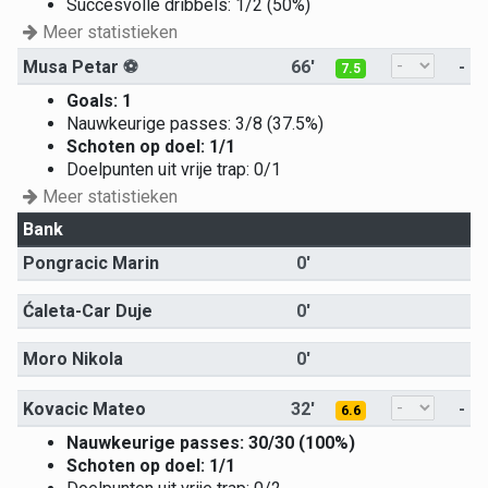
Succesvolle dribbels: 1/2 (50%)
Meer statistieken
Musa Petar
⚽
66'
-
7.5
Goals: 1
Nauwkeurige passes: 3/8 (37.5%)
Schoten op doel: 1/1
Doelpunten uit vrije trap: 0/1
Meer statistieken
Bank
Pongracic Marin
0'
Ćaleta-Car Duje
0'
Moro Nikola
0'
Kovacic Mateo
32'
-
6.6
Nauwkeurige passes: 30/30 (100%)
Schoten op doel: 1/1