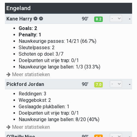
Engeland
Kane Harry
⚽ ⚽
90'
-
8.2
Goals: 2
Penalty: 1
Nauwkeurige passes: 14/21 (66.7%)
Sleutelpasses: 2
Schoten op doel: 3/7
Doelpunten uit vrije trap: 0/1
Nauwkeurige lange ballen: 1/3 (33.3%)
Meer statistieken
Pickford Jordan
90'
-
7.0
Reddingen: 3
Weggebokst: 2
Geslaagde plukballen: 1
Doelpunten uit vrije trap: 0/1
Nauwkeurige lange ballen: 8/20 (40%)
Meer statistieken
O'Reilly Nico
90'
-