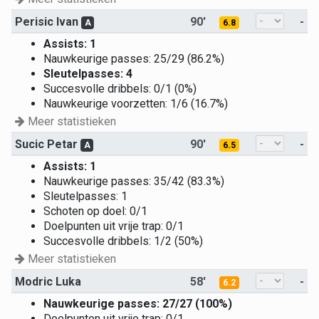
Perisic Ivan
90'
-
A
6.8
Assists: 1
Nauwkeurige passes: 25/29 (86.2%)
Sleutelpasses: 4
Succesvolle dribbels: 0/1 (0%)
Nauwkeurige voorzetten: 1/6 (16.7%)
Meer statistieken
Sucic Petar
90'
-
A
6.5
Assists: 1
Nauwkeurige passes: 35/42 (83.3%)
Sleutelpasses: 1
Schoten op doel: 0/1
Doelpunten uit vrije trap: 0/1
Succesvolle dribbels: 1/2 (50%)
Meer statistieken
Modric Luka
58'
-
6.2
Nauwkeurige passes: 27/27 (100%)
Doelpunten uit vrije trap: 0/1