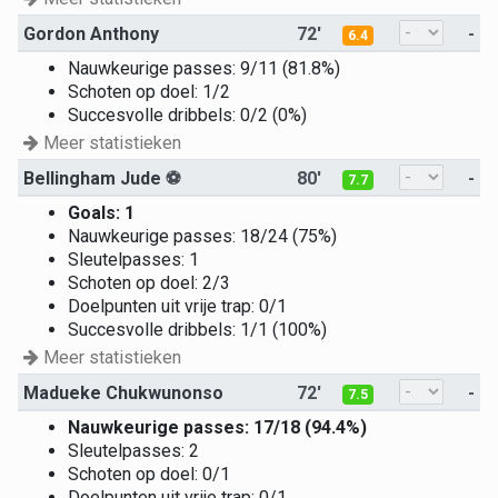
Gordon Anthony
72'
-
6.4
Nauwkeurige passes: 9/11 (81.8%)
Schoten op doel: 1/2
Succesvolle dribbels: 0/2 (0%)
Meer statistieken
Bellingham Jude
⚽
80'
-
7.7
Goals: 1
Nauwkeurige passes: 18/24 (75%)
Sleutelpasses: 1
Schoten op doel: 2/3
Doelpunten uit vrije trap: 0/1
Succesvolle dribbels: 1/1 (100%)
Meer statistieken
Madueke Chukwunonso
72'
-
7.5
Nauwkeurige passes: 17/18 (94.4%)
Sleutelpasses: 2
Schoten op doel: 0/1
Doelpunten uit vrije trap: 0/1