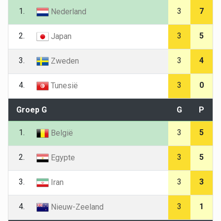
1.
3
7
Nederland
2.
3
5
Japan
3.
3
4
Zweden
4.
3
0
Tunesië
Groep G
G
P
1.
3
5
België
2.
3
5
Egypte
3.
3
3
Iran
4.
3
1
Nieuw-Zeeland