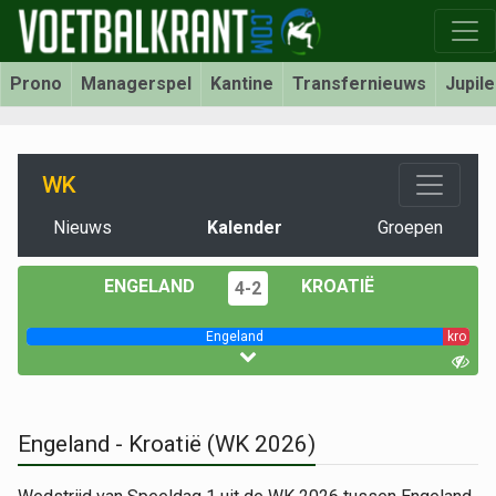
Prono
Managerspel
Kantine
Transfernieuws
Jupil
WK
Nieuws
Kalender
Groepen
ENGELAND
KROATIË
4-2
Engeland
kro
Engeland - Kroatië (WK 2026)