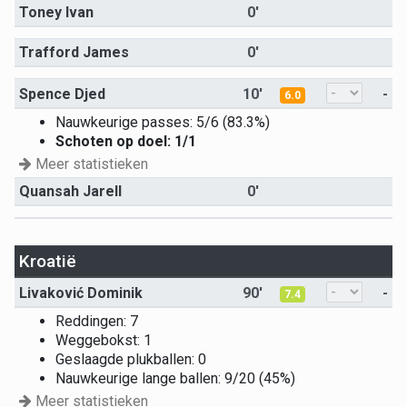
Toney Ivan
0'
Trafford James
0'
Spence Djed
10'
-
6.0
Nauwkeurige passes: 5/6 (83.3%)
Schoten op doel: 1/1
Meer statistieken
Quansah Jarell
0'
Kroatië
Livaković Dominik
90'
-
7.4
Reddingen: 7
Weggebokst: 1
Geslaagde plukballen: 0
Nauwkeurige lange ballen: 9/20 (45%)
Meer statistieken